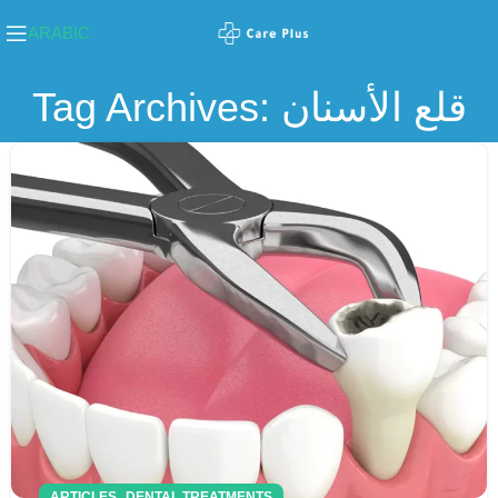
ARABIC
Tag Archives: قلع الأسنان
,
ARTICLES
DENTAL TREATMENTS