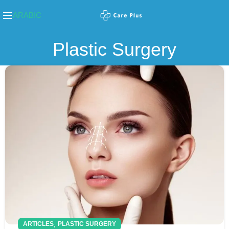
ARABIC
Plastic Surgery
,
ARTICLES
PLASTIC SURGERY