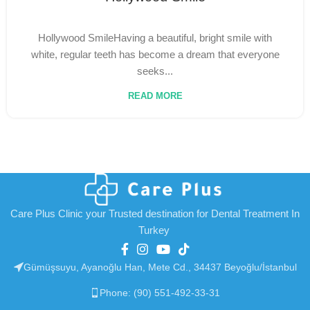
Hollywood SmileHaving a beautiful, bright smile with
white, regular teeth has become a dream that everyone
seeks...
READ MORE
Care Plus Clinic your Trusted destination for Dental Treatment In
Turkey
Gümüşsuyu, Ayanoğlu Han, Mete Cd., 34437 Beyoğlu/İstanbul
Phone: (90) 551-492-33-31