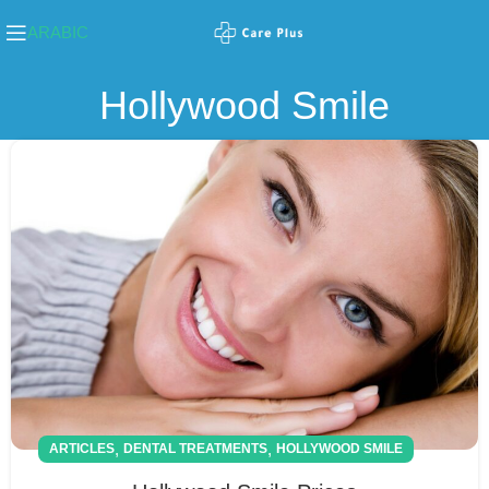
ARABIC
Hollywood Smile
,
,
ARTICLES
DENTAL TREATMENTS
HOLLYWOOD SMILE