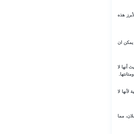
برز هذه
يمكن ان
يث أنها لا
تانتها.
لأنها لا
لان، مما