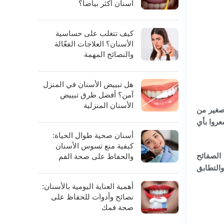
أسنان أكثر بياضاً؟
كيف تتغلب على حساسية
الأسنان؟ العلاجات الفعّالة
والنصائح المهمة
هل تبييض الأسنان في المنزل
آمن؟ أفضل طرق تبييض
الأسنان المنزلية
 صغير من
عروا بأي
أسنان صحية طوال الحياة:
كيفية منع تسوس الأسنان
 الصفائح
والحفاظ على صحة الفم
والتطابق
أهمية العناية اليومية بالأسنان:
نصائح وأدوات للحفاظ على
صحة فمك