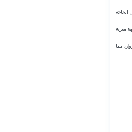
 الحاجة
هة مغرية
وار، مما