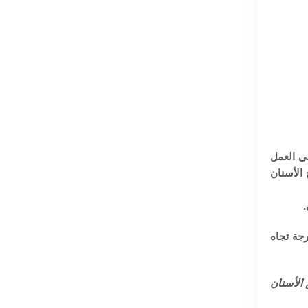
ى العمل
 الأسنان
لصفائح كما لو كانت أسنانكم الطبيعية؛ نظفوا بلطف بفرشاة أسنان ناعمة أو متوسطة الشعر بزاوية 45 درجة تجاه
الأسنان