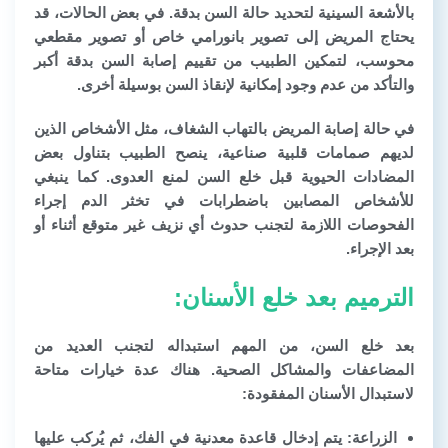
بالأشعة السينية لتحديد حالة السن بدقة. في بعض الحالات، قد
يحتاج المريض إلى تصوير بانورامي خاص أو تصوير مقطعي
محوسب، لتمكين الطبيب من تقييم إصابة السن بدقة أكبر
والتأكد من عدم وجود إمكانية لإنقاذ السن بوسيلة أخرى.
في حالة إصابة المريض بالتهاب الشغاف، مثل الأشخاص الذين
لديهم صمامات قلبية صناعية، ينصح الطبيب بتناول بعض
المضادات الحيوية قبل خلع السن لمنع العدوى. كما ينبغي
للأشخاص المصابين باضطرابات في تخثر الدم إجراء
الفحوصات اللازمة لتجنب حدوث أي نزيف غير متوقع أثناء أو
بعد الإجراء.
الترميم بعد خلع الأسنان:
بعد خلع السن، من المهم استبداله لتجنب العديد من
المضاعفات والمشاكل الصحية. هناك عدة خيارات متاحة
لاستبدال الأسنان المفقودة:
الزراعة:
يتم إدخال قاعدة معدنية في الفك، ثم يُركب عليها