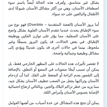
بشكل غير متناسق. وتُعرف هذه الحالة أيضاً باسم
سوء
اصطفاف الأسنان
، وهي من أكثر مشاكل الأسنان شيوعًا لدى
الأطفال والبالغين على حد سواء.
أما
بروز الأسنان (العضة المتقدمة – Overbite)
فهو نوع من
سوء الإطباق
يحدث عندما تتقدم الأسنان العلوية بشكل واضح
على الأسنان السفلية، مما يؤثر على توازن الفكين ووظيفة
الإطباق. في بعض الحالات، قد يكون البروز بسيطًا وغير
ملحوظ، بينما في حالات أخرى قد يكون شديدًا ويؤدي إلى
مشاكل وظيفية وجمالية واضحة.
لا تقتصر تأثيرات هذه الحالات على المظهر الخارجي فقط، بل
يمكن أن تسبب أيضًا صعوبات في المضغ أو النطق، بالإضافة
إلى الشعور بعدم الراحة أو الضغط على الفك. كما أن
ازدحام
الأسنان وتراكبها
يجعل من الصعب تنظيف الأسنان بشكل جيد،
مما يزيد من خطر تراكم البلاك والجير، وبالتالي ارتفاع احتمالية
الإصابة بتسوس الأسنان وأمراض اللثة.
يمكن أن تنتج هذه المشاكل عن عدة أسباب، من أهمها
العوامل