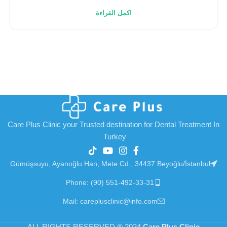
اكمل القراءة
Care Plus Clinic your Trusted destination for Dental Treatment In
Turkey
Gümüşsuyu, Ayanoğlu Han, Mete Cd., 34437 Beyoğlu/İstanbul
Phone: (90) 551-492-33-31
Mail: careplusclinic@info.com
ALL RIGHTS RESERVED
®
2024
Care Plus Clinic