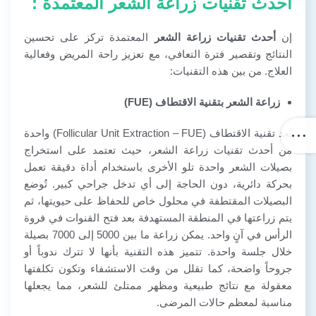
أحدث تقنيات زراعة الشعر المعتمدة :
إن
أحدث تقنيات زراعة الشعر
المعتمدة تركز على تحسين
النتائج وتقصير فترة التعافي، مع تعزيز راحة المريض وفعالية
العلاج. من بين هذه التقنيات:
زراعة الشعر بتقنية الاقتطاف (FUE)
تُعد تقنية الاقتطاف (Follicular Unit Extraction – FUE) واحدة
من أحدث تقنيات زراعة الشعر، حيث تعتمد على استخراج
بصيلات الشعر واحدة تلو الأخرى باستخدام أداة دقيقة تعمل
بحركة دائرية، دون الحاجة إلى أي تدخل جراحي كبير. تُوضع
البصيلات المقتطفة في محلول خاص للحفاظ على حيويتها، ثم
يتم زراعتها في المنطقة المستهدفة بعد فتح القنوات في فروة
الرأس في آنٍ واحد. يمكن زراعة ما بين 5000 إلى 7000 بصيلة
خلال جلسة واحدة. تتميز هذه التقنية بأنها لا تترك ندوباً أو
جروحاً واضحة، كما تقلل من وقت الاستشفاء وتكون تكلفتها
معقولة مع نتائج طبيعية ومظهر ممتلئ للشعر، مما يجعلها
مناسبة لمعظم حالات المرضى.