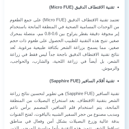
تقنية الاقتطاف الدقيق (Micro FUE)
تعتمد تقنية الاقتطاف الدقيق (Micro FUE) على جمع الطعوم
من الوحدات المسامية الصحية في المنطقة المانحة باستخدام
إبر مجوفة دقيقة بقطر يتراوح بين 0.6-0.8 مم، متصلة بمحرك
صغير. تتيح هذه التقنية للطبيب الحصول على طعوم ذات حجم
صغير، مما يسمح بزراعة الشعر بكثافة طبيعية مرغوبة. تُعد
نتائج تقنية الاقتطاف الدقيق ناجحة جداً ليس فقط في زراعة
الشعر، بل أيضاً في زراعة اللحية، والشارب، والحواجب،
والرموش.
تقنية أقلام السافير (Sapphire FUE)
تقنية السافير (Sapphire FUE) هي تطوير لتحسين نتائج زراعة
الشعر بتقنية الاقتطاف. بعد استخراج البصيلات من المنطقة
المانحة، يتم استخدام قلم السافير، المصمم برأس ناعم
ومدبب مصنوع من حجر السفير الشبيه بالياقوت، لفتح القنوات
بدقة عالية وزرع البصيلات بشكل آمن وفعال في مناطق
تساقط الشعر. تتميز هذه التقنية بأنها مناسبة للمرضى الذين