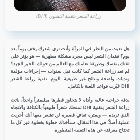
زراعة الشعر بتقنية التشوي (DHI)
هل تعبت من النظر في المرآة وأنت ترى شعرك يخف يوماً بعد
يوم؟ فقدان الشعر ليس مجرد مشكلة مظهرية — هو يؤثر على
ثقتك بنفسك وطريقة تعاملك مع العالم من حولك. الخبر الجيد؟
لم تعد زراعة الشعر كما كانت قبل سنوات — إجراءات مؤلمة
وندبات واضحة ونتائج غير طبيعية. اليوم، تقنية
زراعة الشعر
DHI
غيّرت قواعد اللعبة بالكامل.
بدقة جراحية عالية وأداة لا يتجاوز قطرها ميليمتراً واحداً، باتت
زراعة الشعر بتقنية DHI تمنحك شعراً طبيعياً بالكثافة والاتجاه
الذي تريده — وبفترة تعافٍ قصيرة لن تشعر معها أنك أجريت
عملية أصلاً. في هذا المقال، سنأخذك خطوة بخطوة عبر كل ما
تحتاج معرفته عن هذه التقنية المتطورة.