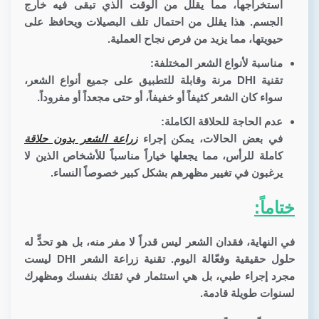
استخراجها، مما يقلل من الوقت الذي تبقى فيه خارج
الجسم. هذا يقلل من احتمال تلف البصيلات ويحافظ على
حيويتها، مما يزيد من فرص نجاح العملية.
مناسبة لأنواع الشعر المختلفة:
تقنية DHI مرنة وقابلة للتطبيق على جميع أنواع الشعر،
سواء كان الشعر كثيفاً أو خفيفاً، أو حتى مجعداً أو مفروداً.
عدم الحاجة للحلاقة الكاملة:
في بعض الحالات، يمكن إجراء
زراعة الشعر بدون حلاقة
كاملة للرأس، مما يجعلها خياراً مناسباً للأشخاص الذين لا
يرغبون في تغيير مظهرهم بشكل كبير خصوصاً النساء.
ختاماً:
في النهاية، فقدان الشعر ليس قدراً لا مفر منه، بل هو تحدٍّ له
حلول حقيقية وفعّالة اليوم. تقنية زراعة الشعر DHI ليست
مجرد إجراء طبي، بل هي استثمار في ثقتك بنفسك ومظهرك
لسنوات طويلة قادمة.