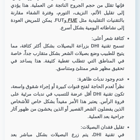
فإنها تقلل من حجم الجروح الناتجة عن العملية. هذا يؤدي
إلى تقليل الألم، النزيف، التورم، وفترة الشفاء مقارنة
بالتقنيات التقليدية مثل
FUE
وFUT. يمكن للمريض العودة
إلى نشاطاته اليومية بشكل أسرع.
كثافة شعر أعلى:
تسمح تقنية DHI بزراعة البصيلات بشكل أكثر كثافة، مما
يتيح للطبيب وضع بصيلات الشعر بشكل متقارب جداً، خاصة
في المناطق التي تتطلب تغطية كثيفة. هذا يساعد في
تحقيق مظهر شعر ممتلئ ومتناسق.
عدم وجود ندبات ظاهرة:
نظراً لعدم الحاجة لفتح قنوات كبيرة أو إجراء شقوق واسعة،
تكون تقنية DHI أقل عرضة للتسبب في ندبات مرئية على
فروة الرأس. يعتبر هذا الأمر مفيداً بشكل خاص للأشخاص
الذين يفضلون الشعر القصير أو الذين يخشون من ظهور آثار
جراحية بعد العملية.
تقليل فقدان البصيلات:
في تقنية DHI، يتم زرع البصيلات بشكل مباشر بعد