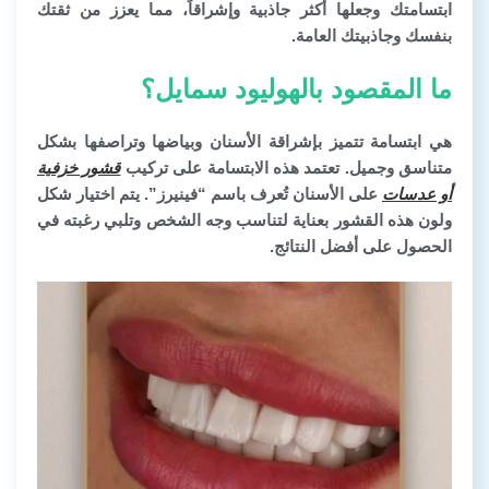
ابتسامتك وجعلها أكثر جاذبية وإشراقاً، مما يعزز من ثقتك
بنفسك وجاذبيتك العامة.
ما المقصود بالهوليود سمايل؟
هي ابتسامة تتميز بإشراقة الأسنان وبياضها وتراصفها بشكل
متناسق وجميل. تعتمد هذه الابتسامة على تركيب
قشور خزفية
أو عدسات
على الأسنان تُعرف باسم “فينيرز”. يتم اختيار شكل
ولون هذه القشور بعناية لتناسب وجه الشخص وتلبي رغبته في
الحصول على أفضل النتائج.