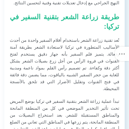
النهج الجراحي مع إدخال تعديلات تقنية وفنية لتحسين النتائج.
طريقة زراعة الشعر بتقنية السفير في
تركيا:
تُعد تقنية زراعة الشعر باستخدام أقلام السفير واحدة من أحدث
الأساليب المتطورة في تركيا لاستعادة الشعر بطريقة آمنة
وفعالة. يتميز قلم السفير بأنه جهاز دقيق يستخدم لفتح
القنوات في فروة الرأس من أجل زرع بصيلات الشعر بشكل
أكثر دقة وكفاءة. تم تصميم رأس القلم بمواد ناعمة ومدببة
للغاية من حجر السفير الشبيه بالياقوت، مما يضمن دقة فائقة
في فتح القنوات وتقليل الأضرار التي قد تلحق بالأنسجة
المحيطة.
تبدأ عملية زراعة الشعر بتقنية السفير في تركيا بوضع المريض
تحت تأثير التخدير الموضعي في كل من المنطقة المانحة
والمناطق المستقبلة للشعر. بعد استخراج البصيلات من
المنطقة المانحة، يتم زرعها في المناطق التي تعاني من الصلع
أو التساقط، كما هو الحال في عمليات زراعة الشعر التقليدية.