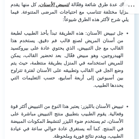
هناك عدة طرق شائعة وفعّالة
لتبييض الأسنان،
كل منها يقدم
مزايا مختلفة تتناسب مع احتياجات المرضى المتنوعة. فيما
يلي شرح لأكثر هذه الطرق شيوعاً:
جل تبييض الأسنان:
هذه الطريقة تبدأ بأخذ الطبيب لطبعة
من أسنان المريض لصنع قالب فم دقيق. يستخدم هذا
القالب مع جل التبييض، الذي يحتوي عادة على بيروكسيد
الهيدروجين، وهو مبيض فعّال. بعد تحضير القالب، يمكن
للمريض استخدامه في المنزل بطريقة منتظمة، حيث يتم
وضع الجل في القالب وتطبيقه على الأسنان لفترة تتراوح
بين أسبوعين إلى أربعة أسابيع، حسب التعليمات التي
يحددها الطبيب.
تبييض الأسنان بالليزر:
يعتبر هذا النوع من التبييض أكثر قوة
وفعالية. يقوم الطبيب بتطبيق منتج التبييض مباشرة على
الأسنان، ثم يستخدم ضوء الليزر لتنشيط المكونات المبيضة
في المنتج. كما أنه يستغرق عادة حوالي ساعة في عيادة
الطبيب، ويقدم نتائج فورية وملحوظة.