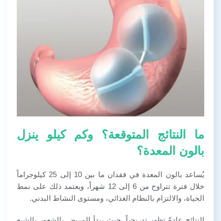
ما النتائج المتوقعة؟ وكم كيلو ينزل
بالون المعدة؟
يُساعد بالون المعدة في فقدان ما بين 10 إلى 25 كيلوجراماً
خلال فترة تتراوح من 6 إلى 12 شهراً، ويعتمد ذلك على نمط
الحياة، والالتزام بالنظام الغذائي، ومستوى النشاط البدني.
النتائج عادةً تظهر تدريجياً، حيث يبدأ المريض بالشعور بالشبع