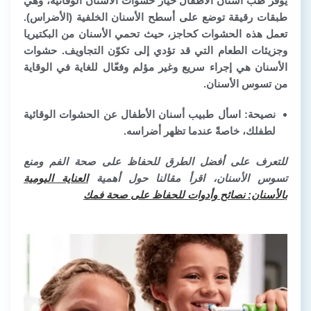
يوفر طب أسنان الأطفال خيار حشوات الأسنان الوقائية، وهي
طبقات رقيقة توضع على أسطح الأسنان الخلفية (الأضراس).
تعمل هذه الحشوات كحاجز، حيث تحمي الأسنان من البكتيريا
وجزيئات الطعام التي قد تؤدي إلى تكوّن التجاويف. حشوات
الأسنان هي إجراء سريع وغير مؤلم وفعّال للغاية في الوقاية
من تسوس الأسنان.
نصيحة: اسأل طبيب أسنان الأطفال عن الحشوات الوقائية
لطفلك، خاصةً عندما تظهر أضراسه.
للتعرف على أفضل الطرق للحفاظ على صحة الفم ومنع
تسوس الأسنان، اقرأ مقالنا حول أهمية
العناية اليومية
بالأسنان: نصائح وأدوات للحفاظ على صحة فمك