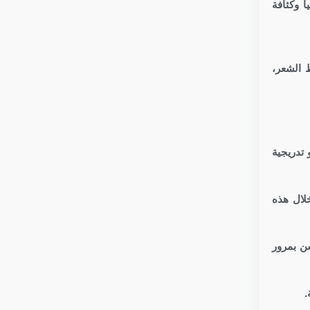
ً وكثافة
ط الشعر،
 تدريجية
لال هذه
سن بمرور
.