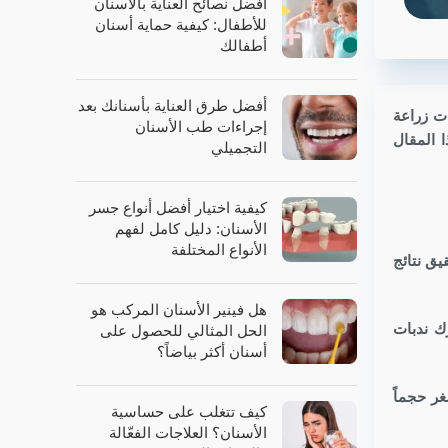
أفضل نصائح العناية بالأسنان
للأطفال: كيفية حماية أسنان
أطفالك
أفضل طرق العناية بأسنانك بعد
ات زراعة
إجراءات طب الأسنان
Sa في جلسة واحدة. في هذا المقال
التجميلي
كيفية اختيار أفضل أنواع جسر
الأسنان: دليل كامل لفهم
الأنواع المختلفة
لاقتطاف (FUE) وتقنية السفير (Sapphire)، بهدف تحقيق نتائج
هل فينير الأسنان المركب هو
ترك ندبات
الحل المثالي للحصول على
أسنان أكثر بياضاً؟
صغر حجماً
كيف تتغلب على حساسية
الأسنان؟ العلاجات الفعّالة