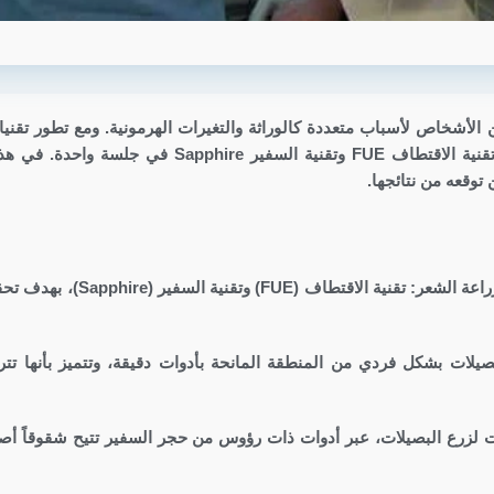
 الأشخاص لأسباب متعددة كالوراثة والتغيرات الهرمونية. ومع تطور تقني
الشعر، ظهر ما يُعرف بالتقنية المختلطة التي تجمع بين تقنية الاقتطاف FUE وتقنية السفير pphire
توقعه من نتائجها.
التقنية المختلطة هي أسلوب يجمع بين تقنيتين مكمّلتين لزراعة الشعر: تقنية ا
ة استخراج البصيلات بشكل فردي من المنطقة المانحة بأدوات دقيقة، وتتميز بأنها ت
مرحلة فتح القنوات لزرع البصيلات، عبر أدوات ذات رؤوس من حجر السفير تتيح شقوقاً أ