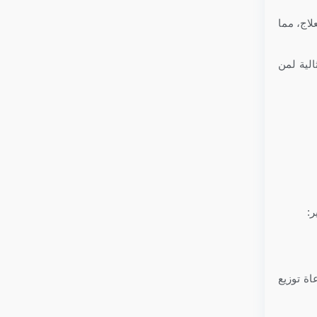
لاج، مما
الية لمن
ر:
اة توزيع