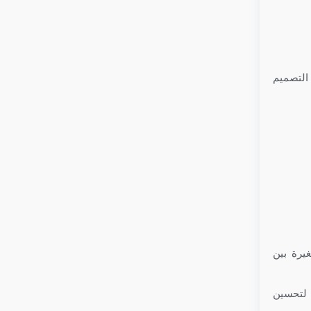
 التصميم
يرة بين
 لتحسين