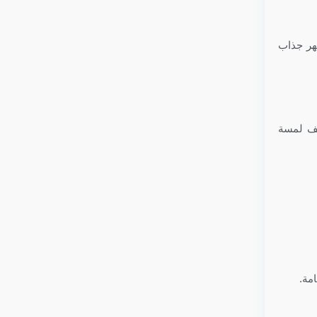
هر جذاب
يف لمسة
مة.