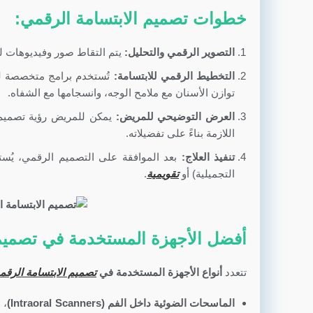
خطوات تصميم الابتسامة الرقمي:
التصوير الرقمي والتحليل:
يتم التقاط صور وفيديوهات لل
التخطيط الرقمي للابتسامة:
تُستخدم برامج متخصصة لتح
توازن الأسنان مع ملامح الوجه، وانسجامها مع الشفاه.
العرض التوضيحي للمريض:
يمكن للمريض رؤية تصميم ا
اللازمة بناءً على تفضيلاته.
تنفيذ العلاج:
بعد الموافقة على التصميم الرقمي، يُست
التجميلية) أو
تقويمية
.
أفضل الأجهزة المستخدمة في تصميم ال
تتعدد
أنواع الأجهزة المستخدمة في
تصميم الابتسامة الرقم
الماسحات الضوئية داخل الفم (Intraoral Scanners)
، 