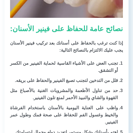
نصائح عامة للحفاظ على فينير الأسنان:
إذا كنت ترغب بالحفاظ على أسنانك بعد تركيب فينير الأسنان
يجب عليك الالتزام بالنصائح التالية:
تجنب العض على الأشياء القاسية لحماية الفينير من الكسر
أو التشقق.
قلل من التدخين لتجنب تصبغ الفينير والحفاظ على بريقه.
حد من تناول الأطعمة والمشروبات الغنية بالأصباغ مثل
القهوة والشاي والنبيذ الأحمر لمنع تلون الفينير.
واظب على العناية اليومية بالأسنان باستخدام الفرشاة
والخيط وغسول الفم للحفاظ على صحة فمك وطول عمر
الفينير.
اهتم بأسنانك بشكل مستمر لتعزيز دوام وجمال ابتسامتك.